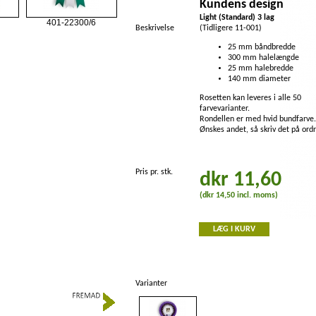
Kundens design
Light (Standard) 3 lag
401-22300/6
050-22010/00
Beskrivelse
(Tidligere 11-001)
25 mm båndbredde
300 mm halelængde
25 mm halebredde
140 mm diameter
Rosetten kan leveres i alle 50
farvevarianter.
Rondellen er med hvid bundfarve.
Ønskes andet, så skriv det på ord
203-22310/5
203-22310/4
Pris pr. stk.
dkr 11,60
(dkr 14,50 incl. moms)
LÆG I KURV
402-22310/5
402-22310/4
Varianter