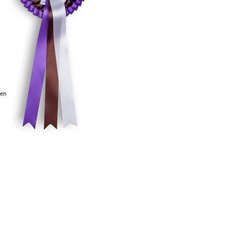
011-22010/00
ren
203-22310/6
402-22310/6