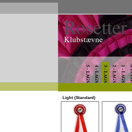
Rosetter
Klubstævne
SPE
5 - LAGS
4 - LAGS
3 - LAGS
2 - LAGS
1 - LAGS
Light (Standard)