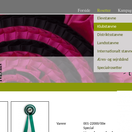
Forside
Rosetter
Kampagn
Elevstævne
Klubstævne
Distriktsstævne
Landsstævne
Internationalt stævn
Æres- og sejrsbånd
CIAL
Specialrosetter
Premium (Wienerplisseret)
Varenr
001-22000/00e
Special