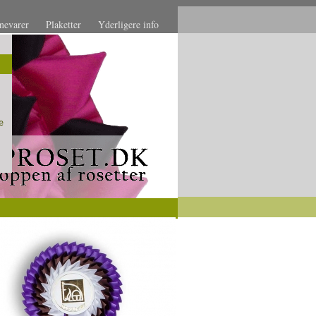
evarer
Plaketter
Yderligere info
e